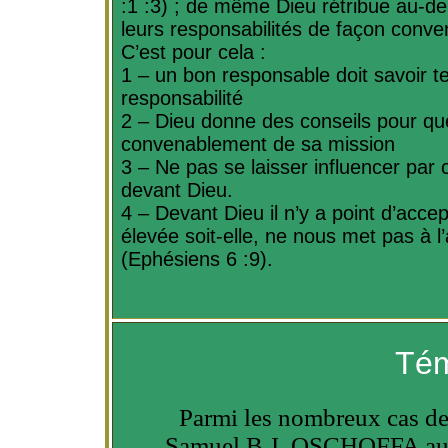
:1
:3) ; de même Dieu rétribue au-de
leurs responsabilités de façon conven
C’est pour cela
:
1 – un bon responsable doit savoir 
responsabilité
2 – Dieu donne des conseils pour qu
convenablement de sa mission
3 – Ne pas se laisser influencer par c
devant Dieu.
4 – Devant Dieu il n’y a point d’acce
élevée soit-elle, ne nous met pas à l
(Ephésiens 6 :9).
Tém
Parmi les nombreux cas de 
Samuel B.J. OSCHOFFA au no