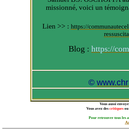
missionné, voici un témoigna
Lien >> :
https://communautecele
ressuscit
Blog :
https://co
©
www.chri
Vous aussi envoyez
Vous avez des
critiques
o
Pour retrouver tous les a
Ar