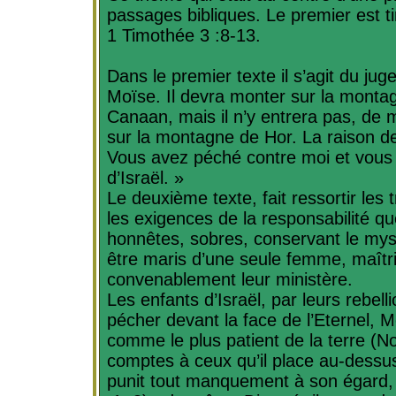
passages bibliques. Le premier est 
1 Timothée 3 :8-13.
Dans le premier texte il s’agit du ju
Moïse. Il devra monter sur la montag
Canaan, mais il n’y entrera pas, de
sur la montagne de
Hor
. La raison d
Vous avez péché contre moi et vous 
d’Israël. »
Le deuxième texte, fait ressortir les 
les exigences de la responsabilité que
honnêtes, sobres, conservant le mystè
être maris d’une seule femme, maîtris
convenablement leur ministère.
Les enfants d’Israël, par leurs rebell
pécher devant la face de l’Eternel, M
comme le plus patient de la terre (
comptes à ceux qu’il place au-dessus
punit tout manquement à son égard,