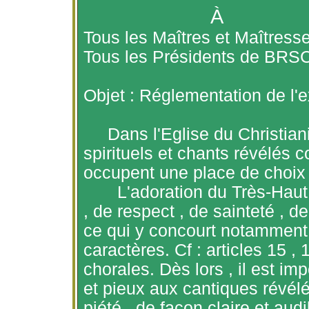
À
Tous les Maîtres et Maîtres
Tous les Présidents de BR
Objet : Réglementation de l'
Dans l'Eglise du Christi
spirituels et chants révélés co
occupent une place de choix d
L'adoration du Très-Haut
,
de respect , de sainteté , de
ce qui y concourt notamment l
caractères.
Cf
: articles
15 ,
1
chorales. Dès
lors ,
il est im
et pieux aux cantiques révélé
piété , de façon claire et aud