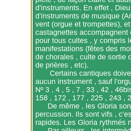
d'instruments. En
effet ,
Dieu 
d'instruments de musique (Am
vent (orgue et trompettes), e
castagnettes accompagnent ce
pour tous cultes , y compris l
manifestations (fêtes des moi
de chorales , culte de sortie 
de prières ,
etc
).
Certains cantiques doive
aucun instrument , sauf l'orgu
Nº 3 , 4 , 5 , 7 , 33 , 42 , 46b
158 , 172 , 177 , 225 , 243 , 
De
même ,
les Gloria son
percussion. Ils sont
vifs ,
c'es
rapides. Les Gloria rythmés n
Par
ailleurs ,
les intermèd