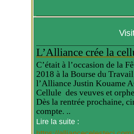
Vis
L’Alliance crée la cel
C’était à l’occasion de la 
2018 à la Bourse du Travail 
l’Alliance Justin
Kouame
AC
Cellule des veuves et orphel
Dès la rentrée prochaine, ci
compte. ..
Lire la suite :
https://alliancecelesteci.com