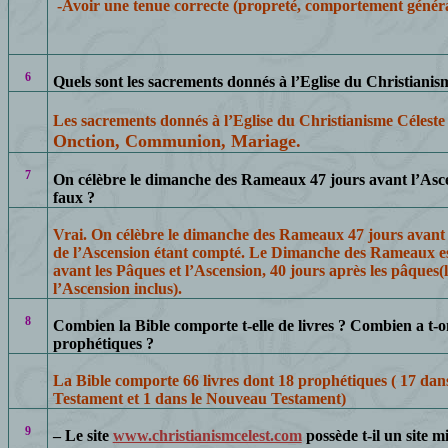
-Avoir une tenue correcte (propreté, comportement généra
6
Quels sont les sacrements donnés à l’Eglise du Christianis
Les sacrements donnés à l’Eglise du Christianisme Célest
Onction, Communion, Mariage.
7
On célèbre le dimanche des Rameaux 47 jours avant l’Asce
faux ?
Vrai. On célèbre le dimanche des Rameaux 47 jours avant l
de l’Ascension étant compté. Le Dimanche des Rameaux est
avant les Pâques et l’Ascension, 40 jours après les
pâques(
l’Ascension inclus).
8
Combien
la Bible
comporte t-elle de livres ? Combien a t-o
prophétiques ?
La Bible
comporte
66 livres
dont 18 prophétiques
( 17
dans
Testament et 1 dans le Nouveau Testament)
9
– Le site
www.christianismcelest.com
possède t-il un site m