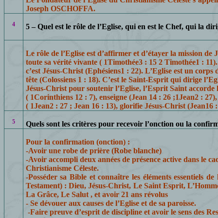
Joseph OSCHOFFA.
4
5 – Quel est le rôle de l’Eglise, qui en est le Chef, qui la dir
Le rôle de l’Eglise est d’affirmer et d’étayer la mission de
toute sa vérité vivante
( 1Timothée3
: 15 2 Timothée1 : 11).
c’est Jésus-Christ (Ephésiens1 : 22). L’Eglise est un corps d
tête (
Colossiens
1 : 18). C’est le Saint-Esprit qui dirige l’E
Jésus-Christ pour soutenir l’Eglise, l’Esprit Saint accorde l
( 1Corinthiens
12 : 7), enseigne (Jean 14 : 26 ;1Jean2 : 27),
( 1Jean2 : 27 ; Jean 16 : 13), glorifie Jésus-Christ (Jean16 :
5
Quels sont les critères pour recevoir l’onction ou la confir
Pour la confirmation (onction) :
-Avoir une robe de prière (Robe blanche)
-
Avoir accompli deux années de présence active dans le ca
Christianisme Céleste.
-Posséder sa Bible et connaître les éléments essentiels d
Testament) : Dieu, Jésus-Christ, Le Saint Esprit, L’Homm
La Grâce
, Le Salut , et avoir 21 ans révolus
- Se dévouer aux causes de l’Eglise et de sa paroisse.
-Faire preuve d’esprit de discipline et avoir le sens des Res