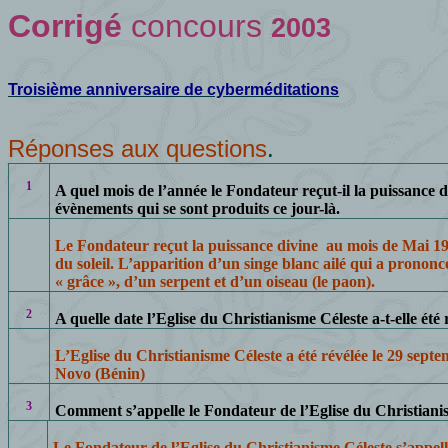
Corrigé
concours
2003
Troisième anniversaire de
cyberméditations
Réponses aux questions
.
1
A quel mois de l’année le Fondateur reçut-il la puissance d
évènements qui se sont produits ce jour-là.
Le Fondateur reçut la puissance divine
au mois de Mai 1947
du soleil. L’apparition d’un singe blanc ailé qui a prononc
« grâce », d’un serpent et d’un oiseau (le paon).
2
A quelle date l’Eglise du Christianisme Céleste a-t-elle été 
L’Eglise du Christianisme Céleste a été révélée le 29 sept
Novo (Bénin)
3
Comment s’appelle le Fondateur de l’Eglise du Christiani
Le Fondateur de l’Eglise du Christianisme Céleste s’appe