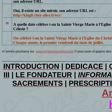
son adresse URL.
Oui, il existe un site miroir, son adresse URL est :
http://king0.chez-alice.fr/ecc/
10
A quelle date célèbre t-on
la Sainte Vierge
Marie à l’Eglise
Céleste ?
On célèbre t-on
la Sainte Vierge
Marie à l’Eglise du Christ
Chaque année, le premier vendredi du mois de juillet.
A l’année prochaine sur
www.christianismcelest.com
© pour jouer et gagner des
INTRODUCTION
|
DEDICACE
|
III
|
LE FONDATEUR
|
INFORMA
SACREMENTS
|
PRESCRIPT
A