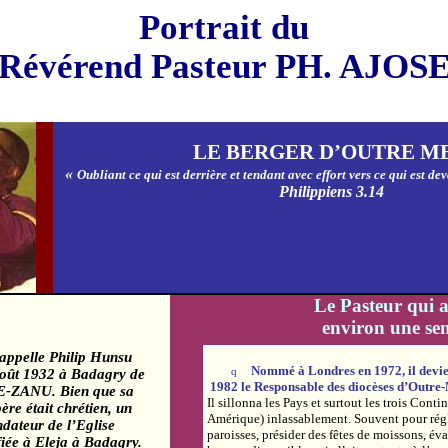
Portrait du
Révérend Pasteur PH. AJOS
LE BERGER D’OUTRE M
«
Oubliant ce qui est derrière et tendant avec effort vers ce qui est dev
Philippiens
3.14
Le Pasteur qui 
environ
une se
appelle Philip
Hunsu
Nommé à Londres en 1972, il devie
août 1932 à
Badagry
de
q
1982 le Responsable des diocèses d’Outre
-ZANU. Bien que sa
Il sillonna les Pays et surtout les trois Cont
ère était chrétien, un
Amérique) inlassablement. Souvent pour régle
ondateur de l’Eglise
paroisses, présider des fêtes de moissons, éva
fiée à
Eleja
à
Badagry
.