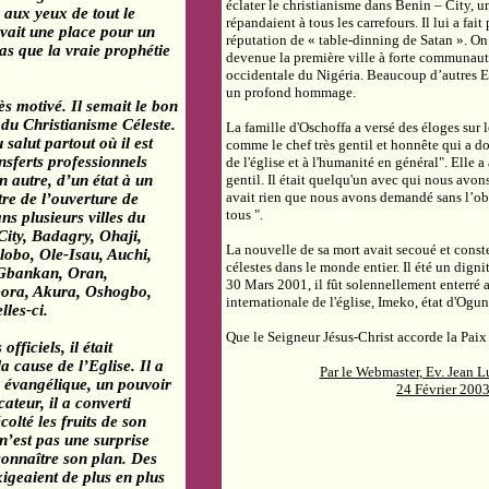
éclater le christianisme dans
Benin
– City, un
, aux yeux de tout le
répandaient à tous les carrefours. Il lui a fai
vait une place pour un
réputation de «
table-dinning
de Satan ». On
as que la vraie prophétie
devenue la première ville à forte communauté
occidentale du
Nigéria
. Beaucoup d’autres E
un profond hommage.
rès motivé. Il semait le bon
 du Christianisme Céleste.
La famille d'
Oschoffa
a versé des éloges sur 
 salut partout où il est
comme le chef très gentil et honnête qui a d
sferts professionnels
de l'église et à l'humanité en général". Elle a 
n autre, d’un état à un
gentil. Il était quelqu'un avec qui nous avons
avait rien que nous avons demandé sans l’obten
ntre de l’ouverture de
tous ".
s plusieurs villes du
City,
Badagry
,
Ohaji
,
La nouvelle de sa mort avait secoué et conste
lobo
,
Ole-Isau
,
Auchi
,
célestes dans le monde entier. Il été un digni
Gbankan
, Oran,
30 Mars 2001, il fût solennellement enterré 
ora
,
Akura
, Oshogbo,
internationale de l'église,
Imeko
, état d'
Ogu
lles-ci.
Que le Seigneur Jésus-Christ accorde
la Paix
fficiels, il était
a cause de l’Eglise. Il a
Par le
Webmaster
, Ev. Jean
e évangélique, un pouvoir
24 Février 200
cateur, il a converti
colté les fruits de son
 n’est pas une surprise
connaître son plan. Des
exigeaient de plus en plus