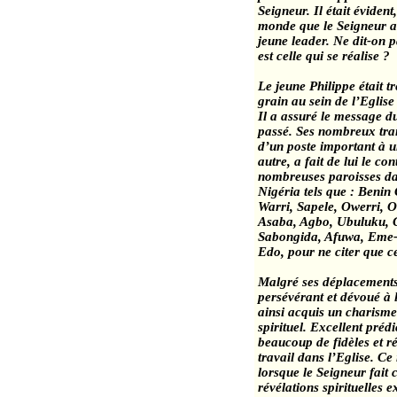
Seigneur. Il était évident
monde que le Seigneur a
jeune leader. Ne dit-on p
est celle qui se réalise ?
Le jeune Philippe était t
grain au sein de l’Eglise
Il a assuré le message du
passé. Ses nombreux tran
d’un poste important à u
autre, a fait de lui le co
nombreuses paroisses dan
Nigéria
tels que :
Benin
Warri
,
Sapele
,
Owerri
,
O
Asaba
,
Agbo
,
Ubuluku
,
Sabongida
,
Afuwa
,
Eme-
Edo, pour ne citer que ce
Malgré ses déplacements o
persévérant et dévoué à l
ainsi acquis un charism
spirituel. Excellent prédi
beaucoup de fidèles et ré
travail dans l’Eglise. Ce
lorsque le Seigneur fait 
révélations spirituelles 