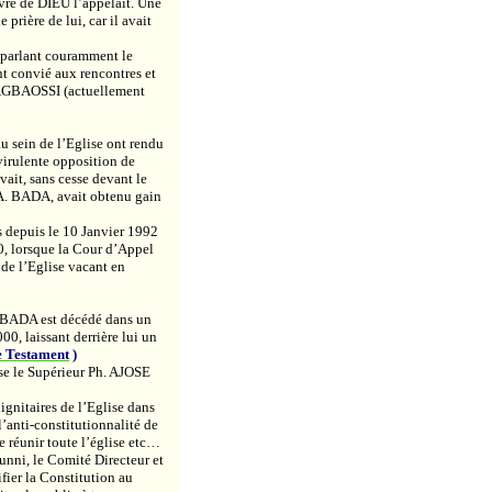
vre de DIEU l’appelait. Une
 prière de lui, car il avait
 parlant couramment le
nt convié aux rencontres et
t AGBAOSSI (actuellement
u sein de l’Eglise ont rendu
 virulente opposition de
vait, sans cesse devant le
A.A. BADA, avait obtenu gain
 depuis le 10 Janvier 1992
0, lorsque
la Cour
d’Appel
 de l’Eglise vacant en
r BADA est décédé dans un
0, laissant derrière lui un
ce Testament
)
se le Supérieur
Ph
. AJOSE
dignitaires de l’Eglise dans
l’anti-constitutionnalité de
e réunir toute l’église
etc
…
unni
, le Comité Directeur et
ifier
la Constitution
au