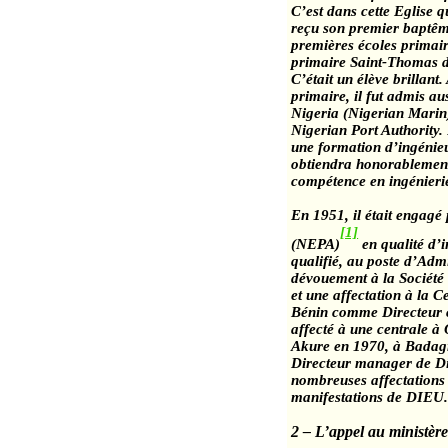
C’est dans cette Eglise 
reçu son premier baptêm
premières écoles primair
primaire Saint-Thomas 
C’était un élève brillant.
primaire, il fut admis au
Nigeria (
Nigerian
Marin)
Nigerian
Port
Authority
.
une formation d’ingénieu
obtiendra honorablement 
compétence en ingénieri
En 1951, il était engagé
[1]
(NEPA)
en qualité d’
qualifié, au poste d’Adm
dévouement à
la Société
et une affectation à
la C
Bénin comme Directeur ce
affecté à une centrale à
Akure
en 1970, à
Badag
Directeur manager de Dis
nombreuses affectations 
manifestations de DIEU
2 – L’appel au ministè