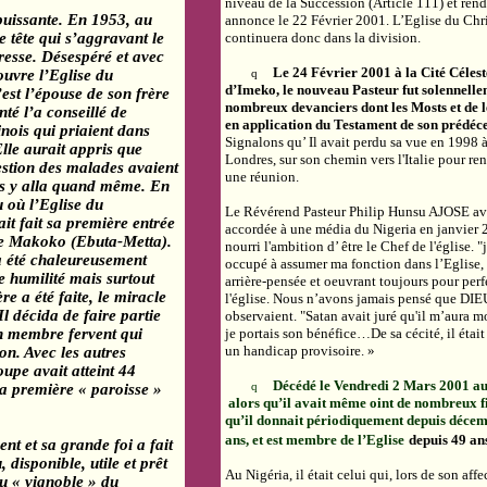
niveau de
la Succession
(Article 111) et rend
 puissante. En 1953, au
annonce le 22 Février 2001. L’Eglise du Chr
e tête qui s’aggravant le
continuera donc dans la division.
resse. Désespéré et avec
Le 24 Février 2001 à
la Cité Célest
ouvre l’Eglise du
q
d’
Imeko
, le nouveau Pasteur fut solennelle
est l’épouse de son frère
nombreux devanciers dont les
Mosts
et de 
nté l’a conseillé de
en application du Testament de son prédéce
nois qui priaient dans
Signalons qu’
Il avait perdu sa vue en 1998 
Elle aurait appris que
Londres, sur son chemin vers l'Italie pour re
estion des malades avaient
une réunion
.
ais y alla quand même. En
eu où l’Eglise du
Le Révérend Pasteur Philip
Hunsu
AJOSE ava
it fait sa première entrée
accordée à une média du Nigeria en janvier 2
de
Makoko
(
Ebuta-Metta
).
nourri l'ambition d’ être le Chef de l'église. "
 a été chaleureusement
occupé à assumer ma fonction dans l’Eglise,
e humilité mais surtout
arrière-pensée et oeuvrant toujours pour per
re a été faite, le miracle
l'église. Nous n’avons jamais pensé que DI
 Il décida de faire partie
observaient. "Satan avait juré qu'il m’aura m
un membre fervent qui
je portais son bénéfice…De sa cécité, il était 
un handicap provisoire. »
ion. Avec les autres
upe avait atteint 44
Décédé le Vendredi 2 Mars 2001 au
la première « paroisse »
q
alors qu’il avait même oint de nombreux fi
qu’il donnait périodiquement depuis décemb
ans, et est membre de l’Eglise
depuis 49 an
ent et sa grande foi
a
fait
disponible, utile et prêt
Au
Nigéria
, il était celui qui, lors de son af
u « vignoble » du