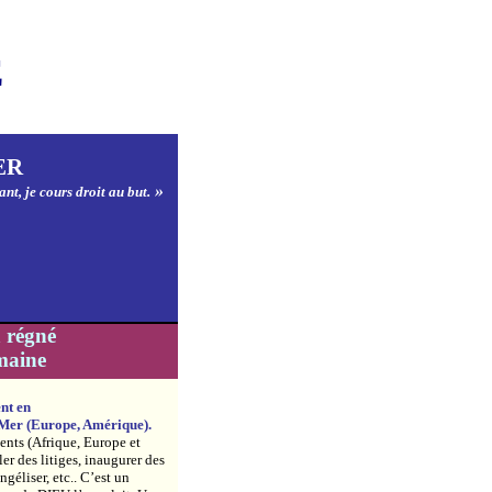
E
ER
»
ant, je cours droit au but.
a régné
maine
nt en
-Mer (Europe, Amérique).
inents (Afrique, Europe et
r des litiges, inaugurer des
ngéliser, etc.. C’est un