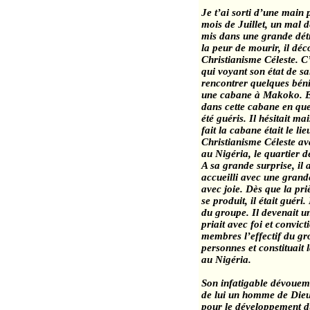
Je t’ai sorti d’une main
mois de Juillet, un mal d
mis dans une grande dét
la peur de mourir, il déc
Christianisme Céleste. C’
qui voyant son état de sa
rencontrer quelques béni
une cabane à
Makoko
. 
dans cette cabane en qu
été guéris. Il hésitait m
fait la cabane était le li
Christianisme Céleste ava
au
Nigéria
, le quartier 
A sa grande surprise, il
accueilli avec une grand
avec joie. Dès que la priè
se produit, il était guéri.
du groupe. Il devenait 
priait avec foi et convict
membres l’effectif du gro
personnes et constituait 
au
Nigéria
.
Son infatigable dévouem
de lui un homme de Dieu, 
pour le développement d