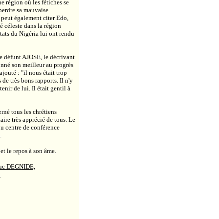
e région où les fétiches se
t perdre sa mauvaise
 peut également citer Edo,
 céleste dans la région
tats du
Nigéria
lui ont rendu
le défunt AJOSE, le décrivant
onné son meilleur au progrès
ajouté : "il nous était trop
 de très bons rapports. Il n'y
ir de lui. Il était gentil à
rné tous les chrétiens
taire très apprécié de tous. Le
au centre de conférence
n
.
et le repos à son âme.
 Luc DEGNIDE,
3