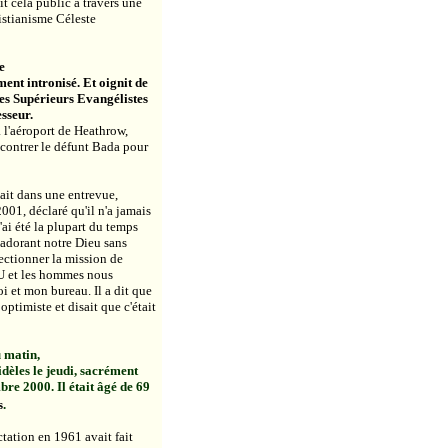
it cela public à travers une
istianisme Céleste
e
ment intronisé. Et oignit de
les Supérieurs Evangélistes
sseur.
à l'aéroport de Heathrow,
ncontrer le défunt Bada pour
it dans une entrevue,
001, déclaré qu'il n'a jamais
j'ai été la plupart du temps
 adorant notre Dieu sans
fectionner la mission de
EU et les hommes nous
oi et mon bureau. Il a dit que
optimiste et disait que c'était
 matin,
dèles le jeudi, sacrément
re 2000. Il était âgé de 69
s
.
fectation en 1961 avait fait