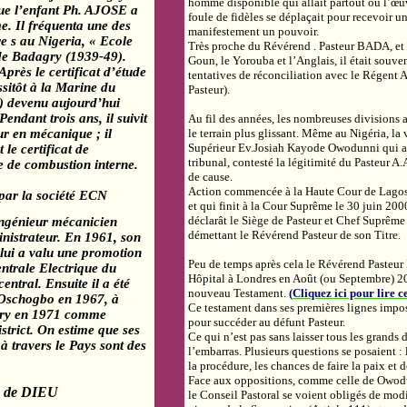
homme disponible qui allait partout où l’œu
que l’enfant
Ph
. AJOSE a
foule de fidèles se déplaçait pour recevoir une
e. Il fréquenta une des
manifestement un pouvoir.
e s au Nigeria, « Ecole
Très proche du Révérend . Pasteur BADA, et
de
Badagry
(1939-49).
Goun, le Yorouba et l’Anglais, il était souve
 Après le certificat d’étude
tentatives de réconciliation avec le Régen
ssitôt à
la Marine
du
Pasteur).
 devenu aujourd’hui
 Pendant trois ans, il suivit
Au fil des années, les nombreuses divisions a
r en mécanique ; il
le terrain plus glissant. Même au
Nigéria
, la
Supérieur
Ev.Josiah
Kayode
Owodunni
qui a
le certificat de
tribunal, contesté la légitimité du Pasteur 
e de combustion interne.
de cause.
Action commencée à
la Haute Cour
de Lagos
 par la société ECN
et qui finit à
la Cour Suprême
le 30 juin 200
déclarât le Siège de Pasteur et Chef Suprême
ingénieur mécanicien
démettant le Révérend Pasteur de son Titre.
inistrateur. En 1961, son
lui a valu une promotion
Peu de temps après cela le Révérend Pasteu
entrale Electrique
du
Hôpital à Londres en Août (ou Septembre) 200
ntral. Ensuite il a été
nouveau Testament.
(
Cliquez ici pour lire 
Oschogbo
en 1967, à
Ce testament dans ses premières lignes impo
ry
en 1971 comme
pour succéder au défunt Pasteur.
trict. On estime que ses
Ce qui n’est pas sans laisser tous les grands 
à travers le Pays sont des
l’embarras. Plusieurs questions se posaient : 
.
la procédure, les chances de faire la paix et d
Face aux oppositions, comme celle de
Owod
re de DIEU
le Conseil Pastoral se voient obligés de mod