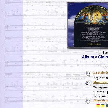
Le
Album « Gloire
La pluie d
Règle d’O
Mon Dieu
Trompette
Gloire au 
Le dernier
Jéhovah so